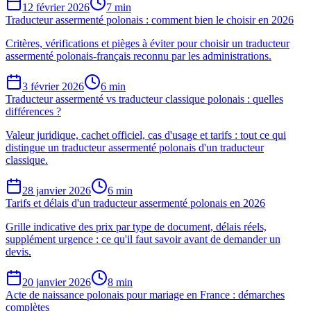
12 février 2026
7 min
Traducteur assermenté polonais : comment bien le choisir en 2026
Critères, vérifications et pièges à éviter pour choisir un traducteur
assermenté polonais-français reconnu par les administrations.
3 février 2026
6 min
Traducteur assermenté vs traducteur classique polonais : quelles
différences ?
Valeur juridique, cachet officiel, cas d'usage et tarifs : tout ce qui
distingue un traducteur assermenté polonais d'un traducteur
classique.
28 janvier 2026
6 min
Tarifs et délais d'un traducteur assermenté polonais en 2026
Grille indicative des prix par type de document, délais réels,
supplément urgence : ce qu'il faut savoir avant de demander un
devis.
20 janvier 2026
8 min
Acte de naissance polonais pour mariage en France : démarches
complètes