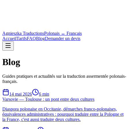
Agnieszka Traductions
Polonais ↔ Français
Accueil
Tarifs
FAQ
Blog
Demander un devis
Blog
Guides pratiques et actualités sur la traduction assermentée polonais-
français.
14 mai 2026
6 min
Varsovie — Toulouse : un pont entre deux cultures
Diaspora polonaise en Occitanie, démarches franco-polonaises,
équivalences administratives : pourquoi traduire entre la Pologne et
la France, c'est aussi traduire deux cultures.