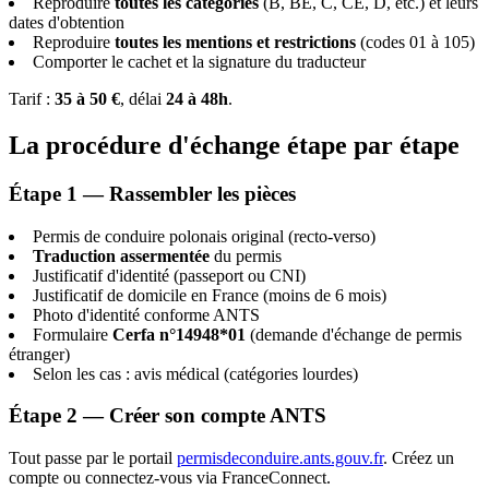
Reproduire
toutes les catégories
(B, BE, C, CE, D, etc.) et leurs
dates d'obtention
Reproduire
toutes les mentions et restrictions
(codes 01 à 105)
Comporter le cachet et la signature du traducteur
Tarif :
35 à 50 €
, délai
24 à 48h
.
La procédure d'échange étape par étape
Étape 1 — Rassembler les pièces
Permis de conduire polonais original (recto-verso)
Traduction assermentée
du permis
Justificatif d'identité (passeport ou CNI)
Justificatif de domicile en France (moins de 6 mois)
Photo d'identité conforme ANTS
Formulaire
Cerfa n°14948*01
(demande d'échange de permis
étranger)
Selon les cas : avis médical (catégories lourdes)
Étape 2 — Créer son compte ANTS
Tout passe par le portail
permisdeconduire.ants.gouv.fr
. Créez un
compte ou connectez-vous via FranceConnect.