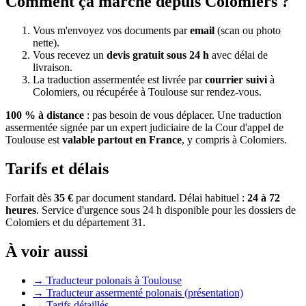
Comment ça marche depuis
Colomiers
?
Vous m'envoyez vos documents par
email
(scan ou photo
nette).
Vous recevez un
devis gratuit sous 24 h
avec délai de
livraison.
La traduction assermentée est livrée par
courrier suivi
à
Colomiers
, ou récupérée à Toulouse sur rendez-vous.
100 % à distance
: pas besoin de vous déplacer. Une traduction
assermentée signée par un expert judiciaire de la Cour d'appel de
Toulouse est
valable partout en France
, y compris à
Colomiers
.
Tarifs et délais
Forfait dès
35 €
par document standard. Délai habituel :
24 à 72
heures
. Service d'urgence sous 24 h disponible pour les dossiers de
Colomiers
et du département
31
.
À voir aussi
→
Traducteur polonais à Toulouse
→
Traducteur assermenté polonais (présentation)
→
Tarifs détaillés